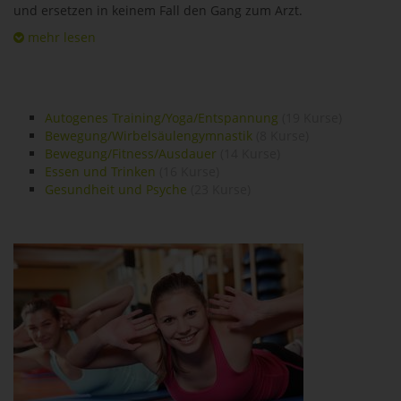
und ersetzen in keinem Fall den Gang zum Arzt.
mehr lesen
Autogenes Training/Yoga/Entspannung
(19 Kurse)
Bewegung/Wirbelsäulengymnastik
(8 Kurse)
Bewegung/Fitness/Ausdauer
(14 Kurse)
Essen und Trinken
(16 Kurse)
Gesundheit und Psyche
(23 Kurse)