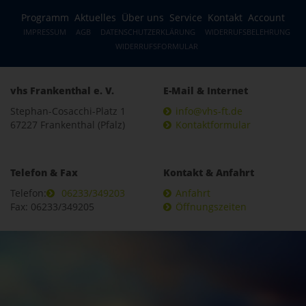
Programm
Aktuelles
Über uns
Service
Kontakt
Account
IMPRESSUM
AGB
DATENSCHUTZERKLÄRUNG
WIDERRUFSBELEHRUNG
WIDERRUFSFORMULAR
vhs Frankenthal e. V.
E-Mail & Internet
Stephan-Cosacchi-Platz 1
info@vhs-ft.de
67227 Frankenthal (Pfalz)
Kontaktformular
Telefon & Fax
Kontakt & Anfahrt
Telefon:
06233/349203
Anfahrt
Fax: 06233/349205
Öffnungszeiten