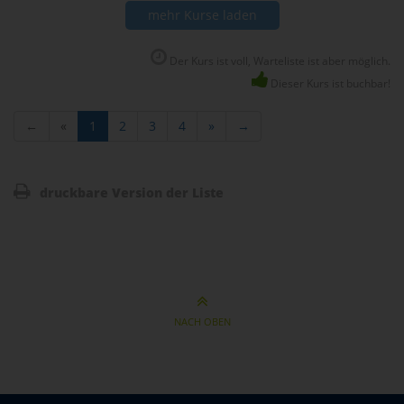
mehr Kurse laden
Der Kurs ist voll, Warteliste ist aber möglich.
Dieser Kurs ist buchbar!
←
«
1
2
3
4
»
→
druckbare Version der Liste
NACH OBEN