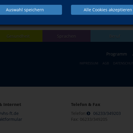
Auswahl speichern
Alle Cookies akzeptieren
NACH OBEN
Gesundheit
Sprachen
Beruf
Programm
IMPRESSUM
AGB
DATENSCHU
& Internet
Telefon & Fax
vhs-ft.de
Telefon:
06233/349203
aktformular
Fax: 06233/349205