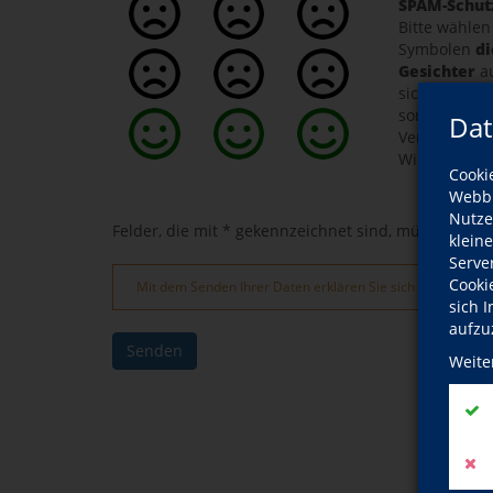
SPAM-Schut
Bitte wählen
Symbolen
di
Gesichter
au
sich nicht u
sondern um 
Dat
Verhinderun
Wir danken f
Cooki
Webbr
Nutze
Felder, die mit * gekennzeichnet sind, müssen ausg
klein
Serve
Cooki
Mit dem Senden Ihrer Daten erklären Sie sich mit der V
sich 
aufzu
Senden
Weite