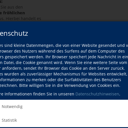
z:
 Sie aus den
e fröhlichen
s. Hierbei handelt es
m eine Bewertung,
eine notwendige
enschutz
g von SPAM-Mails.
ür Ihr Verständnis.
es sind kleine Datenmengen, die von einer Website gesendet und 
owser des Nutzers während des Surfens auf dem Computer des
rs gespeichert werden. Ihr Browser speichert jede Nachricht in ei
efüllt werden.
en Datei, die Cookie genannt wird. Wenn Sie eine weitere Seite vom
r anfordern, sendet Ihr Browser das Cookie an den Server zurück.
es wurden als zuverlässiger Mechanismus für Websites entwickelt
erarbeitung gemäß unseren
Datenschutzbestimmungen
einverstanden.
Informationen zu merken oder die Surfaktivitäten des Benutzers
zeichnen. Bitte willigen Sie in die Verwendung von Cookies ein.
re Informationen finden Sie in unseren
Datenschutzhinweisen
.
Notwendig
Statistik