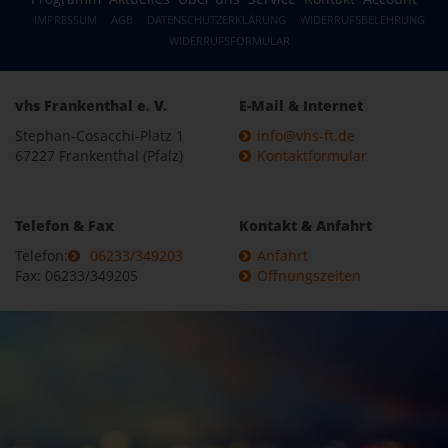
IMPRESSUM
AGB
DATENSCHUTZERKLÄRUNG
WIDERRUFSBELEHRUNG
WIDERRUFSFORMULAR
vhs Frankenthal e. V.
E-Mail & Internet
Stephan-Cosacchi-Platz 1
info@vhs-ft.de
67227 Frankenthal (Pfalz)
Kontaktformular
Telefon & Fax
Kontakt & Anfahrt
Telefon:
06233/349203
Anfahrt
Fax: 06233/349205
Öffnungszeiten