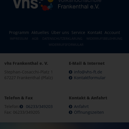
Programm
Aktuelles
Über uns
Service
Kontakt
Account
IMPRESSUM
AGB
DATENSCHUTZERKLÄRUNG
WIDERRUFSBELEHRUNG
WIDERRUFSFORMULAR
vhs Frankenthal e. V.
E-Mail & Internet
Stephan-Cosacchi-Platz 1
info@vhs-ft.de
67227 Frankenthal (Pfalz)
Kontaktformular
Telefon & Fax
Kontakt & Anfahrt
Telefon:
06233/349203
Anfahrt
Fax: 06233/349205
Öffnungszeiten