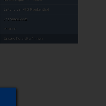
Leitbild der VHS Frankenthal
vhs VideoSpots
Partner
Unsere Kursleiter*innen