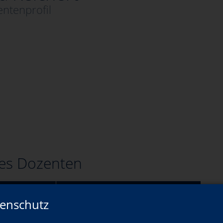
ntenprofil
es Dozenten
Wann?
enschutz
Mi., 18.11.2026