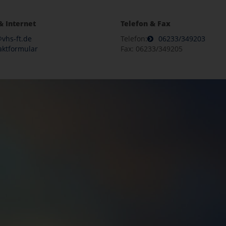
& Internet
Telefon & Fax
vhs-ft.de
Telefon:
06233/349203
aktformular
Fax: 06233/349205