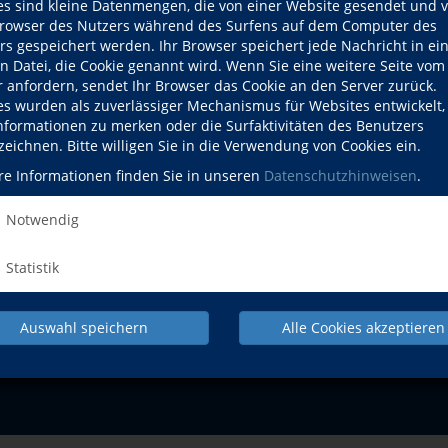
es sind kleine Datenmengen, die von einer Website gesendet und 
owser des Nutzers während des Surfens auf dem Computer des
Mi., 13.01.2027
rs gespeichert werden. Ihr Browser speichert jede Nachricht in ei
en Datei, die Cookie genannt wird. Wenn Sie eine weitere Seite vom
r anfordern, sendet Ihr Browser das Cookie an den Server zurück.
es wurden als zuverlässiger Mechanismus für Websites entwickelt
Informationen zu merken oder die Surfaktivitäten des Benutzers
zeichnen. Bitte willigen Sie in die Verwendung von Cookies ein.
re Informationen finden Sie in unseren
Datenschutzhinweisen
.
NACH OBEN
Notwendig
Gesundheit
Sprachen
Beruf
Statistik
Programm
Auswahl speichern
Alle Cookies akzeptieren
IMPRESSUM
AGB
DATENSCHU