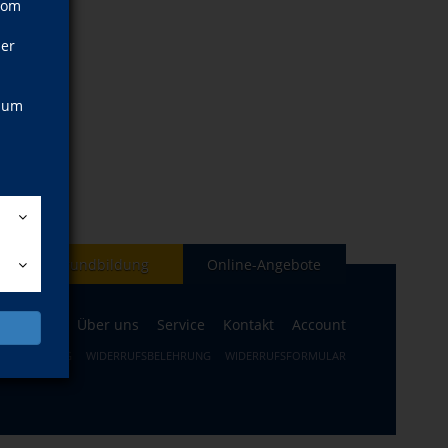
vom
ner
, um
Grundbildung
Online-Angebote
Aktuelles
Über uns
Service
Kontakt
Account
TZERKLÄRUNG
WIDERRUFSBELEHRUNG
WIDERRUFSFORMULAR