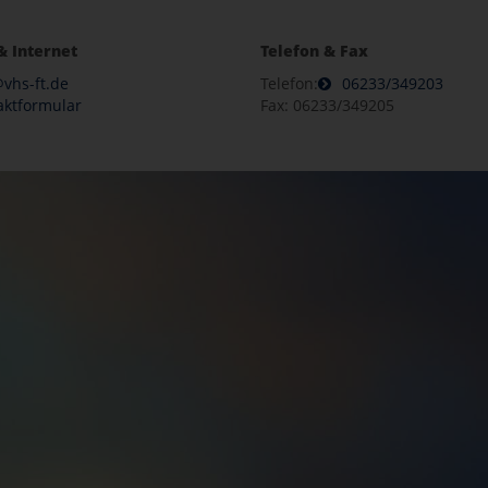
& Internet
Telefon & Fax
vhs-ft.de
Telefon:
06233/349203
aktformular
Fax: 06233/349205