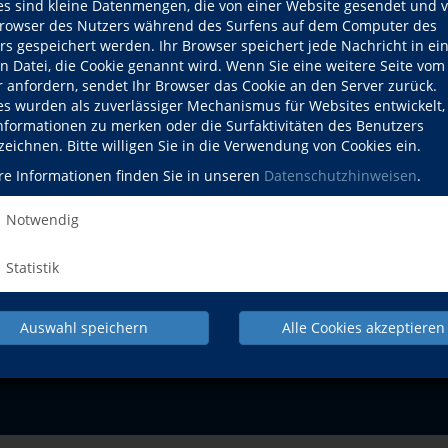
es sind kleine Datenmengen, die von einer Website gesendet und 
owser des Nutzers während des Surfens auf dem Computer des
Mi., 26.08.2026
rs gespeichert werden. Ihr Browser speichert jede Nachricht in ei
en Datei, die Cookie genannt wird. Wenn Sie eine weitere Seite vom
r anfordern, sendet Ihr Browser das Cookie an den Server zurück.
es wurden als zuverlässiger Mechanismus für Websites entwickelt
Informationen zu merken oder die Surfaktivitäten des Benutzers
zeichnen. Bitte willigen Sie in die Verwendung von Cookies ein.
re Informationen finden Sie in unseren
Datenschutzhinweisen
.
NACH OBEN
Notwendig
Gesundheit
Sprachen
Beruf
Statistik
Programm
Auswahl speichern
Alle Cookies akzeptieren
IMPRESSUM
AGB
DATENSCHU