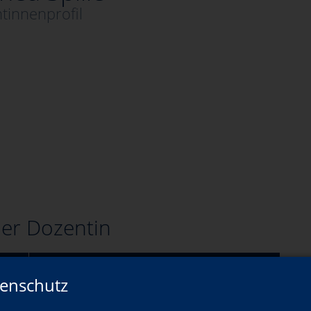
tinnenprofil
er Dozentin
Wann?
enschutz
Mi., 26.08.2026