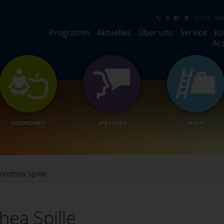
SUCHE
STA
Programm
Aktuelles
Über uns
Service
Ko
Ac
GESUNDHEIT
SPRACHEN
BERUF
orothea Spille
hea Spille