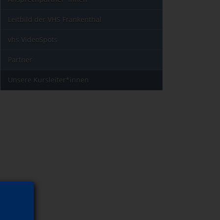
Leitbild der VHS Frankenthal
vhs VideoSpots
Partner
Unsere Kursleiter*innen