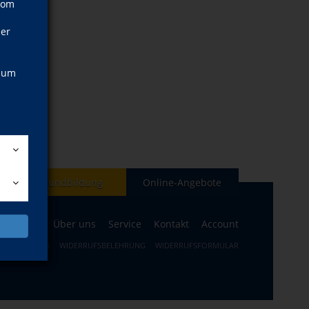
vom
ner
, um
Grundbildung
Online-Angebote
Aktuelles
Über uns
Service
Kontakt
Account
TZERKLÄRUNG
WIDERRUFSBELEHRUNG
WIDERRUFSFORMULAR