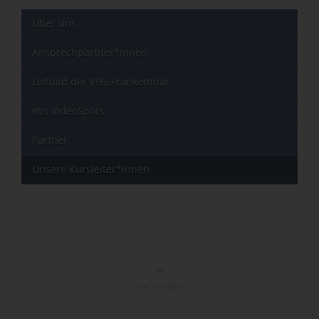
Über uns
Ansprechpartner*innen
Leitbild der VHS Frankenthal
vhs VideoSpots
Partner
Unsere Kursleiter*innen
NACH OBEN