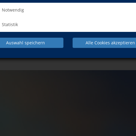
Notwendig
Statistik
& Internet
Telefon & Fax
Auswahl speichern
Alle Cookies akzeptieren
vhs-ft.de
Telefon:
06233/349203
aktformular
Fax: 06233/349205