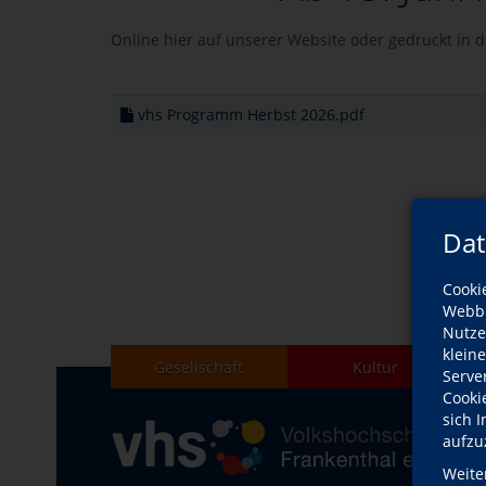
Online hier auf unserer Website oder gedruckt in d
vhs Programm Herbst 2026.pdf
Dat
Cooki
Webbr
Nutze
klein
Gesellschaft
Kultur
Serve
Cooki
sich 
aufzu
Weite