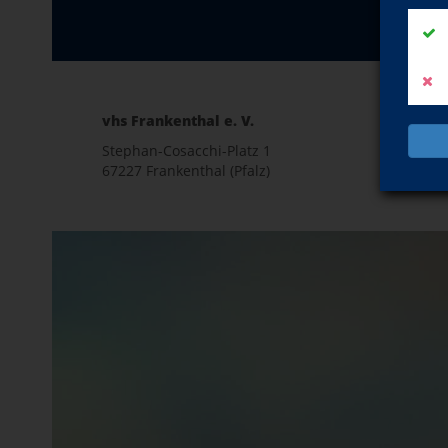
vhs Frankenthal e. V.
E-Mail 
Stephan-Cosacchi-Platz 1
info@
67227 Frankenthal (Pfalz)
Kont