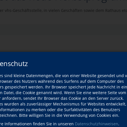
er vhs-Geschäftsstelle, in vielen Geschäften sowie dem Rathaus etc
enschutz
NACH OBEN
es sind kleine Datenmengen, die von einer Website gesendet und 
owser des Nutzers während des Surfens auf dem Computer des
rs gespeichert werden. Ihr Browser speichert jede Nachricht in ei
en Datei, die Cookie genannt wird. Wenn Sie eine weitere Seite vom
Gesundheit
Sprachen
Beruf
r anfordern, sendet Ihr Browser das Cookie an den Server zurück.
es wurden als zuverlässiger Mechanismus für Websites entwickelt
Informationen zu merken oder die Surfaktivitäten des Benutzers
Programm
zeichnen. Bitte willigen Sie in die Verwendung von Cookies ein.
IMPRESSUM
AGB
DATENSCHU
re Informationen finden Sie in unseren
Datenschutzhinweisen
.