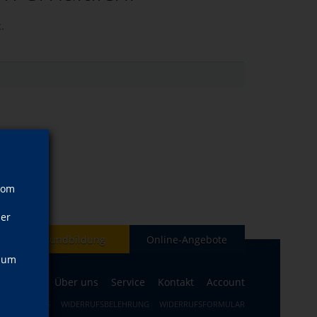
.
vom
ner
Grundbildung
Online-Angebote
, um
Aktuelles
Über uns
Service
Kontakt
Account
TZERKLÄRUNG
WIDERRUFSBELEHRUNG
WIDERRUFSFORMULAR